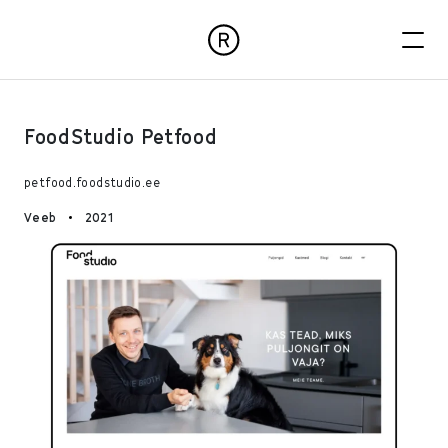
FoodStudio Petfood
petfood.foodstu
dio.ee
Veeb
2021